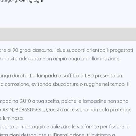
ategory:
Ceiling Light
e di 90 gradi ciascuno. I due supporti orientabili progettati
uminosità adeguata e un ampio angolo di illuminazione,
e lunga durata. La lampada a soffitto a LED presenta un
la corrosione, evitando sbucciature o ruggine nel tempo. Il
 lampadina GU10 a tua scelta, poiché le lampadine non sono
ta a ASIN: B086SR56SL. Questo accessorio non solo protegge
e luminosa.
orto di montaggio e utilizzare le viti fornite per fissare la
uzioni dettagliate sull’installazione, ti invitiamo a