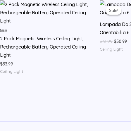
Sale!
Sale!
Lampada Da So
Orientabili a 6
Rated
2 Pack Magnetic Wireless Ceiling Light,
1.00
Original
Cu
$
61.99
$
50.99
out
Rechargeable Battery Operated Ceiling
price
pr
of
Ceiling Light
was:
is:
5
Light
$61.99.
$5
$
33.99
Ceiling Light