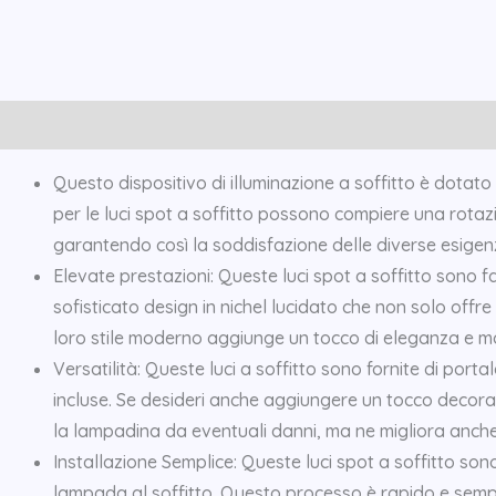
Description
Additional information
Reviews (0)
Questo dispositivo di illuminazione a soffitto è dotato
per le luci spot a soffitto possono compiere una rota
garantendo così la soddisfazione delle diverse esigenz
Elevate prestazioni: Queste luci spot a soffitto sono 
sofisticato design in nichel lucidato che non solo off
loro stile moderno aggiunge un tocco di eleganza e m
Versatilità: Queste luci a soffitto sono fornite di po
incluse. Se desideri anche aggiungere un tocco decor
la lampadina da eventuali danni, ma ne migliora anche
Installazione Semplice: Queste luci spot a soffitto sono
lampada al soffitto. Questo processo è rapido e semplic