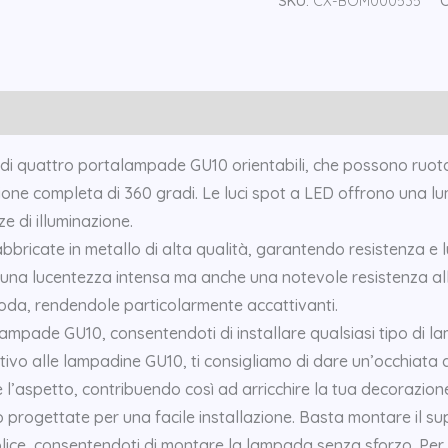
SKU:
CX-BOM000535
C
Soffitto
a
LED,
Faretti
Orientabili
a
 di quattro portalampade GU10 orientabili, che possono ruotar
4
zione completa di 360 gradi. Le luci spot a LED offrono una l
Vie
e di illuminazione.
per
fabbricate in metallo di alta qualità, garantendo resistenza 
Soffitto
re una lucentezza intensa ma anche una notevole resistenza al
quantity
oda, rendendole particolarmente accattivanti.
rtalampade GU10, consentendoti di installare qualsiasi tipo di
ativo alle lampadine GU10, ti consigliamo di dare un’occhia
 l’aspetto, contribuendo così ad arricchire la tua decorazion
 progettate per una facile installazione. Basta montare il supp
e, consentendoti di montare la lampada senza sforzo. Per istr