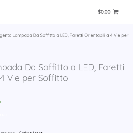
$
0.00
gento Lampada Da Soffitto a LED, Faretti Orientabili a 4 Vie per
ada Da Soffitto a LED, Faretti
 4 Vie per Soffitto
rrent
ice
k
.99.
ART