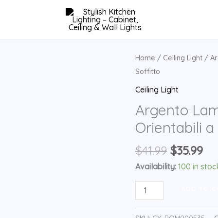
Home
/
Ceiling Light
/ Ar
Soffitto
Ceiling Light
Argento Lamp
Orientabili a
Original
Cu
$
41.99
$
35.99
price
pr
Availability:
100 in stoc
was:
is:
Argento
$41.99.
$35
ADD TO C
Lampada
Da