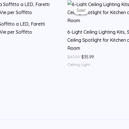
Sale!
Sale!
ffitto a LED, Faretti
 Vie per Soffitto
6-Light Ceiling Lighting Kits, 
Ceiling Spotlight for Kitchen 
rrent
ice
Room
0.99.
Original
Current
$
47.99
$
35.99
price
price
Ceiling Light
was:
is:
$47.99.
$35.99.