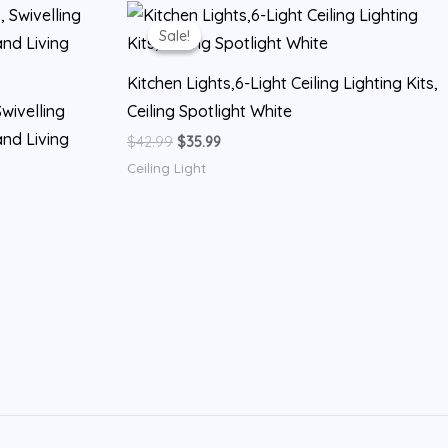
Sale!
Sale!
Kitchen Lights,6-Light Ceiling Lighting Kits,
Swivelling
Ceiling Spotlight White
and Living
Original
Current
$
42.99
$
35.99
price
price
Ceiling Light
was:
is:
$42.99.
$35.99.